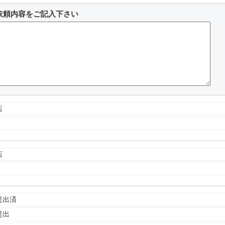
依頼内容をご記入下さい
店
店
提出済
提出