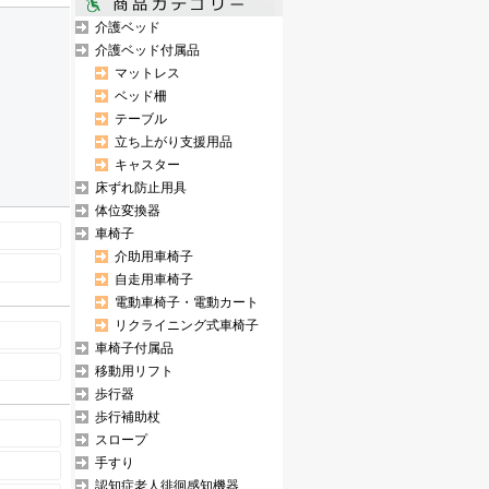
介護ベッド
介護ベッド付属品
マットレス
ベッド柵
テーブル
立ち上がり支援用品
キャスター
床ずれ防止用具
体位変換器
車椅子
介助用車椅子
自走用車椅子
電動車椅子・電動カート
リクライニング式車椅子
車椅子付属品
移動用リフト
歩行器
歩行補助杖
スロープ
手すり
認知症老人徘徊感知機器