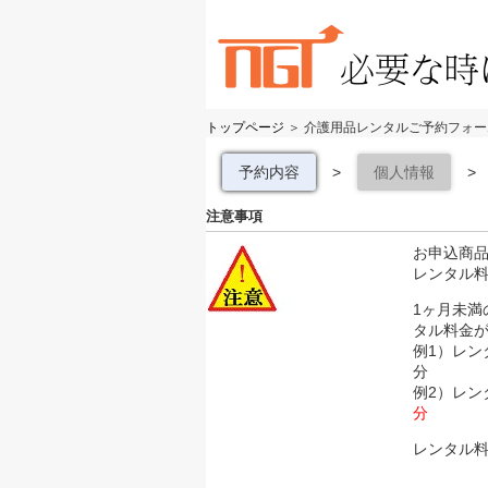
トップページ
＞ 介護用品レンタルご予約フォー
予約内容
>
個人情報
>
注意事項
お申込商品
レンタル
1ヶ月未満
タル料金
例1）レン
分
例2）レン
分
レンタル