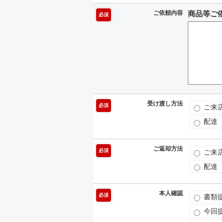
ご依頼内容
商品等ご
必須
受け渡し方法
必須
ご来
配達
ご返却方法
必須
ご来
配達
本人確認
必須
書類
今回